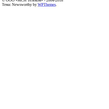
© ООО «МСН Телеком» - 2004-2018
Тема: Newsworthy by
WPThemes
.