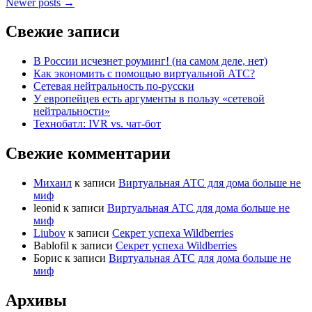
Newer posts
→
Свежие записи
В России исчезнет роуминг! (на самом деле, нет)
Как экономить с помощью виртуальной АТС?
Сетевая нейтральность по-русски
У европейцев есть аргументы в пользу «сетевой
нейтральности»
Технобатл: IVR vs. чат-бот
Свежие комментарии
Михаил
к записи
Виртуальная АТС для дома больше не
миф
leonid
к записи
Виртуальная АТС для дома больше не
миф
Liubov
к записи
Секрет успеха Wildberries
Bablofil
к записи
Секрет успеха Wildberries
Борис
к записи
Виртуальная АТС для дома больше не
миф
Архивы