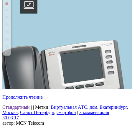
Продолжить чтение
→
Стандартный
|
|
Метки:
Виртуальная АТС
,
дом
,
Екатеринбург
,
Москва
,
Санкт-Петербург
,
смартфон
|
3 комментария
30.03.17
автор: MCN Telecom