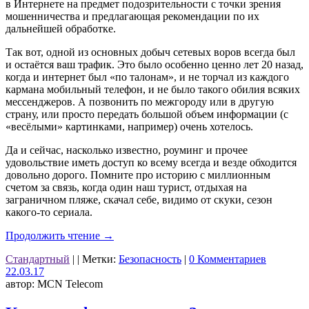
в Интернете на предмет подозрительности с точки зрения
мошенничества и предлагающая рекомендации по их
дальнейшей обработке.
Так вот, одной из основных добыч сетевых воров всегда был
и остаётся ваш трафик. Это было особенно ценно лет 20 назад,
когда и интернет был «по талонам», и не торчал из каждого
кармана мобильный телефон, и не было такого обилия всяких
мессенджеров. А позвонить по межгороду или в другую
страну, или просто передать большой объем информации (с
«весёлыми» картинками, например) очень хотелось.
Да и сейчас, насколько известно, роуминг и прочее
удовольствие иметь доступ ко всему всегда и везде обходится
довольно дорого. Помните про историю с миллионным
счетом за связь, когда один наш турист, отдыхая на
заграничном пляже, скачал себе, видимо от скуки, сезон
какого-то сериала.
Продолжить чтение
→
Стандартный
|
|
Метки:
Безопасность
|
0 Комментариев
22.03.17
автор: MCN Telecom